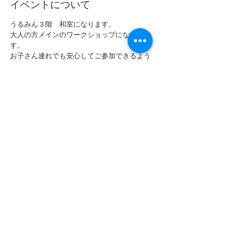
イベントについて
うるみん３階　和室になります。
大人の方メインのワークショップになりま
す。
お子さん連れでも安心してご参加できるよう
に
和室の畳間での開催です。
足を広げて、のんびり、ゆっくり
自分の今この瞬間に目を向けていきましょう
♪
このイベントをシェア