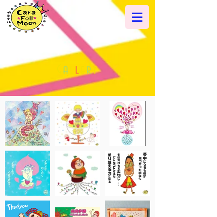
G
a
l
l
e
r
y