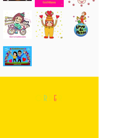
o
r
d
e
r